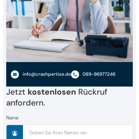
info@crashpertise.de
089-96977246
Jetzt
kostenlosen
Rückruf
anfordern.
Name