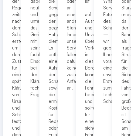
der
dabei
die
oder
ist
WhatsApp-
oder
Regel
neutral
Schadensregulierung
an
—
Service
Sturz
zeitnah
und
gegenüber
einem
auf
Fotos
relevan
nach
unterstützt
der
anderen
Ausrichtung
des
da
dem
das
gegnerischen
Standort.
und
Schadens
der
Schadensfall
Gericht
Haftpflichtversicherung
Innerhalb
Unversehrtheit
—
Rahme
erstellt,
mit
dient.
unseres
überprüft.
wir
als
um
seiner
Es
Servicegebiets
Verformungen
geben
tragen
den
fachlichen
enthält
fallen
in
Ihnen
Struktu
Zustand
Einschätzung
eine
dafür
diesem
vorab
für
für
bei
Aufstellung
keine
Bereich
eine
die
eine
der
der
zusätzlichen
können
unverbindliche
Sicherh
spätere
Klärung
Schäden
Anfahrtskosten
die
Ersteinschätzun
des
Klärung
technischer
sowie
an.
Fahrdynamik
zum
Fahrze
von
Fragen.
die
beeinträchtigen
technischen
von
Ursache
ermittelten
und
Schadenbild.
großer
und
Kosten
sollten
Bedeu
Schadenumfang
für
für
ist.
festzuhalten,
Reparatur
eine
Schäd
und
oder
sichere
am
dient
Ersatzbeschaffung.
Fahrt
Rahme