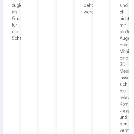
zugleich
behoben
sind
als
werden.
oft
Grundlage
nicht
für
mit
die
bloße
Schadensregulierung.
Auge
erkenn
Mithilfe
eines
3D-
Messge
lassen
sich
die
releva
Kompo
zügig
und
genau
vermes