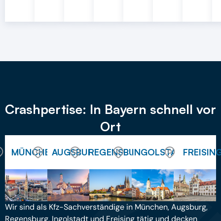
Crashpertise: In Bayern schnell vor
Ort
MÜNCHEN
AUGSBURG
REGENSBURG
INGOLSTADT
FREISIN
Wir sind als Kfz-Sachverständige in München, Augsburg,
Regensburg, Ingolstadt und Freising tätig und decken