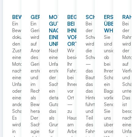
BEWEISSICHERUNGSGUTACHTEN:
GERICHTSGUTACHTEN:
MOTORRAD-
BEGUTACHTUNG
SCHWINGENVERME
ERSTEINSC
RAHM
GUTACHTEN
BEI
ÜBER
Ein
Ein
Bei
Bei
NACH
IHNEN
WHATSAPP
Beweissicherungsgutachten
Gerichtsgutachten
der
der
EINEM
VOR
dokumentiert
wird
Schwingenvermessung
Sie
Rahme
UNFALL
ORT
den
auf
wird
sind
wird
Zustand
Anordnung
Nach
Wir
die
unsicher,
der
eines
des
einem
besichtigen
Schwinge
ob
Motorr
Motorrads
Gerichts
Unfall
Ihr
—
bei
auf
nach
erstellt
erstellt
Fahrzeug
das
Ihrem
Verfor
einem
und
der
bei
Bauteil,
Schaden
und
Unfall
im
Sachverständige
Ihnen
das
ein
Schäd
oder
Rechtsstreit
ein
vor
das
Bagatellschade
untersu
einem
als
detailliertes
Ort
Hinterrad
vorliegt?
Das
anderen
Beweismittel
Gutachten,
—
führt
Senden
ist
Schadensereignis.
herangezogen.
das
zu
und
Sie
besond
Es
Der
als
Hause,
Teil
uns
nach
wird
Sachverständige
Grundlage
am
des
über
einem
in
agiert
für
Arbeitsplatz
Fahrwerks
unseren
Unfall